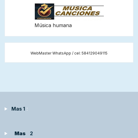
Música humana
WebMaster WhatsApp / cel: 584129049115
Mas 1
:
Mas
2