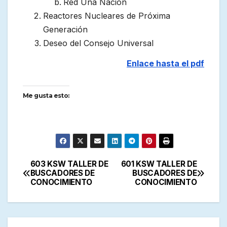
Red Una Nación
Reactores Nucleares de Próxima
Generación
Deseo del Consejo Universal
Enlace hasta el pdf
Me gusta esto:
603 KSW TALLER DE
601 KSW TALLER DE
Navegación
BUSCADORES DE
BUSCADORES DE
CONOCIMIENTO
CONOCIMIENTO
de
entradas