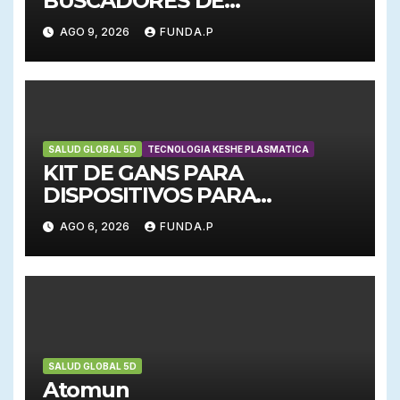
BUSCADORES DE
CONOCIMIENTO
AGO 9, 2026
FUNDA.P
SALUD GLOBAL 5D
TECNOLOGIA KESHE PLASMATICA
KIT DE GANS PARA
DISPOSITIVOS PARA
EMERGENCIAS
AGO 6, 2026
FUNDA.P
SALUD GLOBAL 5D
Atomun