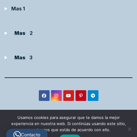
Mas 1
:
Mas
2
Mas
3
Usamos cookies para asegurar que te damos la mejor
experiencia en nuestra web. Si continúas usando este sitio,
Funciona gracias a WordPress
|
Tema:
Newsup
de
Themeansar
asumiremos que estás de acuerdo con ello.
Contacto