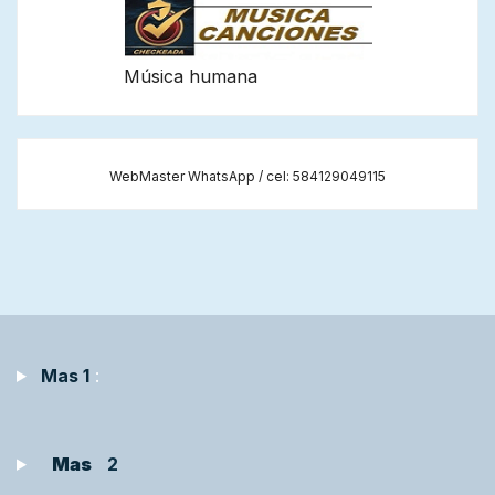
Música humana
WebMaster WhatsApp / cel: 584129049115
Mas 1
:
Mas
2