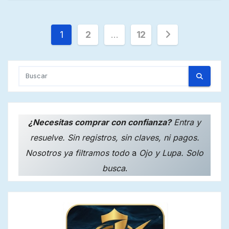
Paginación
1
2
…
12
de
entradas
¿Necesitas comprar con confianza?
Entra y
resuelve. Sin registros, sin claves, ni pagos.
Nosotros ya filtramos todo
a
Ojo y Lupa. Solo
busca
.