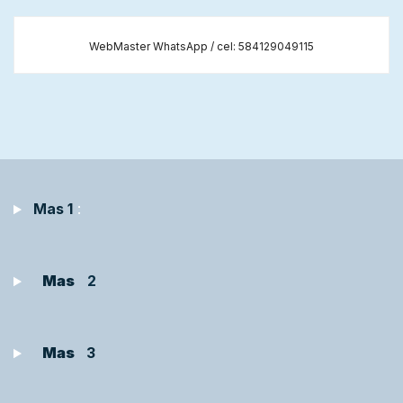
WebMaster WhatsApp / cel: 584129049115
Mas 1
:
Mas
2
Mas
3