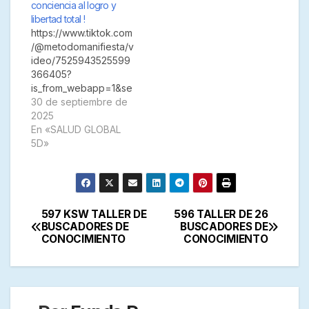
conciencia al logro y
libertad total !
https://www.tiktok.com
/@metodomanifiesta/v
ideo/7525943525599
366405?
is_from_webapp=1&se
nder_device=pc
30 de septiembre de
2025
En «SALUD GLOBAL
5D»
597 KSW TALLER DE
596 TALLER DE 26
Navegación
BUSCADORES DE
BUSCADORES DE
CONOCIMIENTO
CONOCIMIENTO
de
entradas