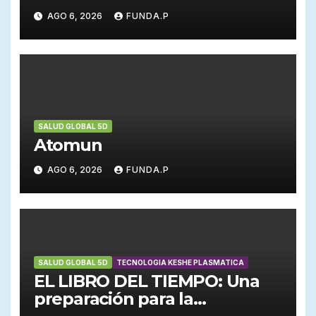
EMERGENCIAS
AGO 6, 2026
FUNDA.P
SALUD GLOBAL 5D
Atomun
AGO 6, 2026
FUNDA.P
SALUD GLOBAL 5D
TECNOLOGIA KESHE PLASMATICA
EL LIBRO DEL TIEMPO: Una
preparación para la