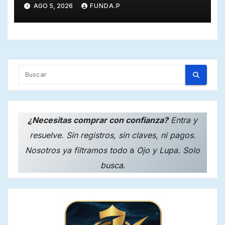
trasmutación.
AGO 5, 2026
FUNDA.P
¿Necesitas comprar con confianza?
Entra y
resuelve. Sin registros, sin claves, ni pagos.
Nosotros ya filtramos todo
a
Ojo y Lupa. Solo
busca
.