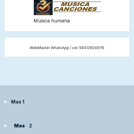
Música humana
WebMaster WhatsApp / cel: 584129049115
Mas 1
:
Mas
2