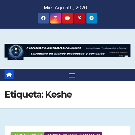
Saltar
Mié. Ago 5th, 2026
al
contenido
Etiqueta:
Keshe
SALUD GLOBAL 5D
TECNOLOGIA KESHE PLASMATICA