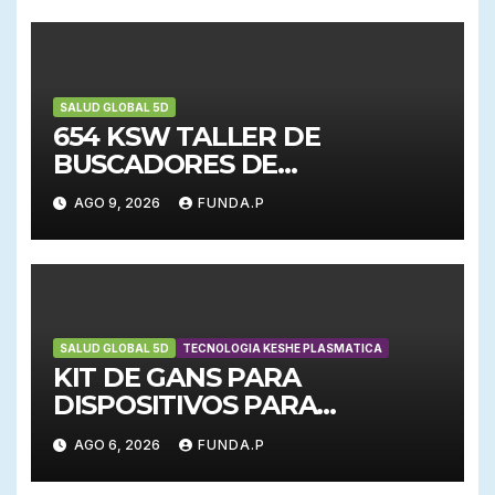
SALUD GLOBAL 5D
654 KSW TALLER DE
BUSCADORES DE
CONOCIMIENTO
AGO 9, 2026
FUNDA.P
SALUD GLOBAL 5D
TECNOLOGIA KESHE PLASMATICA
KIT DE GANS PARA
DISPOSITIVOS PARA
EMERGENCIAS
AGO 6, 2026
FUNDA.P