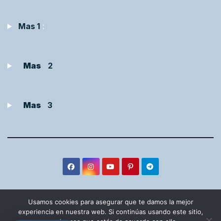
Mas 1
:
Mas
2
Mas
3
Usamos cookies para asegurar que te damos la mejor
experiencia en nuestra web. Si continúas usando este sitio,
Funciona gracias a WordPress
|
Tema:
Newsup
de
Themeansar